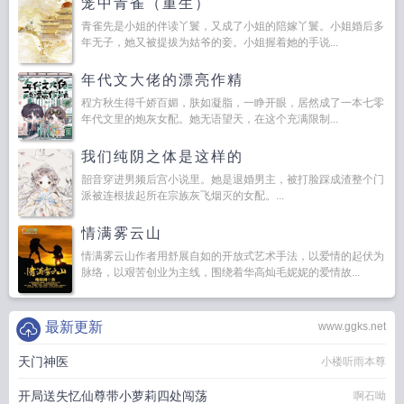
笼中青雀（重生）
青雀先是小姐的伴读丫鬟，又成了小姐的陪嫁丫鬟。小姐婚后多
年无子，她又被提拔为姑爷的妾。小姐握着她的手说...
年代文大佬的漂亮作精
程方秋生得千娇百媚，肤如凝脂，一睁开眼，居然成了一本七零
年代文里的炮灰女配。她无语望天，在这个充满限制...
我们纯阴之体是这样的
韶音穿进男频后宫小说里。她是退婚男主，被打脸踩成渣整个门
派被连根拔起所在宗族灰飞烟灭的女配。...
情满雾云山
情满雾云山作者用舒展自如的开放式艺术手法，以爱情的起伏为
脉络，以艰苦创业为主线，围绕着华高灿毛妮妮的爱情故...
最新更新
www.ggks.net
天门神医
小楼听雨本尊
开局送失忆仙尊带小萝莉四处闯荡
啊石呦