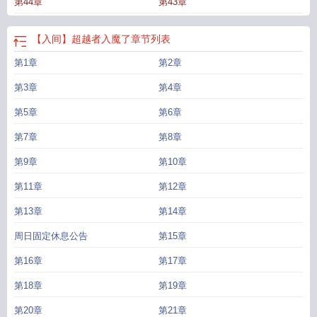
第44章
第43章
【入间】超越者入魔了
章节列表
第1章
第2章
第3章
第4章
第5章
第6章
第7章
第8章
第9章
第10章
第11章
第12章
第13章
第14章
周日固定休息公告
第15章
第16章
第17章
第18章
第19章
第20章
第21章