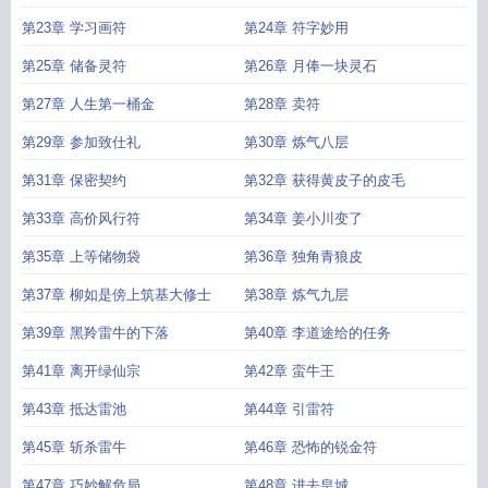
第23章 学习画符
第24章 符字妙用
第25章 储备灵符
第26章 月俸一块灵石
第27章 人生第一桶金
第28章 卖符
第29章 参加致仕礼
第30章 炼气八层
第31章 保密契约
第32章 获得黄皮子的皮毛
第33章 高价风行符
第34章 姜小川变了
第35章 上等储物袋
第36章 独角青狼皮
第37章 柳如是傍上筑基大修士
第38章 炼气九层
第39章 黑羚雷牛的下落
第40章 李道途给的任务
第41章 离开绿仙宗
第42章 蛮牛王
第43章 抵达雷池
第44章 引雷符
第45章 斩杀雷牛
第46章 恐怖的锐金符
第47章 巧妙解危局
第48章 进去皇城