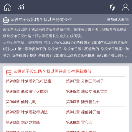
杂役弟子没出路？我以画符道长生
番茄蘸大酱
/著
杂役弟子没出路？我以画符道长生是由作者：番茄蘸大酱所著，咕咕看书免费提
供杂役弟子没出路？我以画符道长生全文在线阅读。
三秒记住本站：咕咕看书 网址：www.ggks.net
杂役弟子没出路?我以画符道长生
(符仙人)
第一章杂役弟子的
杂役弟子
杂役弟子藏书阁签到的
杂役弟子泄露一丝
灵力
我杂役弟子签到
杂役弟子没出路我以画符道长生最新
杂役弟子没出路?我
以画符道长生(符仙人)番茄蘸大酱
杂役符箓修仙免费阅读
圣地签到一百年!
杂役
弟子到巅峰
圣地签到一百年!笔趣阁
从杂役弟子开始修炼的有
主角是杂役弟子
杂役弟子没出路？我以画符道长生
最新章节
的
杂役弟子到符之道祖
杂役弟子没出路?我以画符道长生txt
圣地签到一百年免
第948章 叶梦瑶的飞行法宝
第947章 分到三间铺子
费阅读
主角是杂役弟子
杂役弟子没出路我以画符道长生TXT
杂役弟子没出路我
以画符道长生百度百科
杂役弟子选择罢
杂役弟子txt
从杂役弟子到符仙人
杂役
第946章 低级法宝火麟剑
第945章 地级功法真雷诀
弟子没出路我以画符道长生有声
杂役弟子玄幻
杂役弟子签到的
杂役弟子没出路
我以画符道长生笔趣阁
杂役弟子逆袭
杂役弟子的
杂役弟子没出路我以画符道长
第944章 仙钟九响
第943章 陆云撞仙钟
生免费阅读
杂役弟子画残符短剧在线观看
杂役弟子是什么意思
第一章叫杂役弟
第942章 叶梦瑶获得功法
第941章 撞仙钟开始
子的
圣地签到一百年!起点
从杂役弟子
杂役弟子没出路我以画符道长生
杂役弟
子什么意思
杂役弟子没出路我以画符道长生免费
杂役弟子没出路我以画符道长
第940章 到达龙首峰
第939章 雷心印
生听书
杂役弟子修仙的
杂役弟子没出路?我以画符道长生 笔趣阁
杂役弟子没出