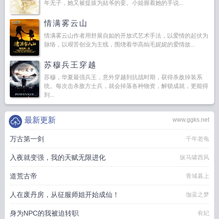
年无子，她又被提拔为姑爷的妾。小姐握着她的手说...
情满雾云山
情满雾云山作者用舒展自如的开放式艺术手法，以爱情的起伏为
脉络，以艰苦创业为主线，围绕着华高灿毛妮妮的爱情故...
苏穆兵王穿越
苏穆，华夏最强兵王，意外穿越到抗战时期，获得杀敌掉装系
统。每次击杀敌方士兵，就会掉落各种物资，解锁成就，更能得
到...
最新更新
www.ggks.net
万古第一剑
千年老龟
入夜就变强，我的天赋无限进化
纵马啸西风
道荒古帝
青城暮上
人在废丹房，从征服师姐开始成仙！
伽蓝之梦
身为NPC的我被迫转职
有妃