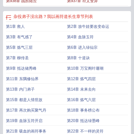
第938章 战胜陆云
第937章 符文变异
路我以画符道长生最新章节
杂役弟子修仙完本
第一章杂役弟子
杂役弟子没出
路?我以画符道长生
杂役弟子拯救人族
杂役弟子没出路？我以画符道长生
章节列表
第1章 救人
第2章 放牛娃要改变命运
第3章 有气感了
第4章 血脉玉符
第5章 炼气三层
第6章 进入绿仙宗
第7章 柳传圣
第8章 十道诀
第9章 抵达储秀峰
第10章 万宝阁叶珊瑚
第11章 东隅修仙界
第12章 炼气四层
第13章 内门弟子
第14章 未来去向
第15章 都是人情世故
第16章 炼气六层
第17章 再次购买聚气丹
第18章 事务榜公布
第19章 血脉玉符开启
第20章 抵达绿墨峰
第21章 吸血的画符事务
第22章 不一样的灵符