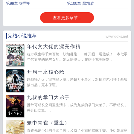
第99章 银罡甲
第100章 黑精盾
查看更多章节...
完结小说推荐
www.ggks.net
年代文大佬的漂亮作精
程方秋生得千娇百媚，肤如凝脂，一睁开眼，居然成了一本七零
年代文里的炮灰女配。她无语望天，在这个充满限制...
开局一座核心舱
以战锤之火，审判庭之魂，跨越万千星河，对抗混沌邪神！西贝
猫出品，完本保证。...
九叔的掌门大弟子
携带可成长空间重生清末，成为九叔的掌门大弟子。不断成长，
并开山立派。...
笼中青雀（重生）
青雀先是小姐的伴读丫鬟，又成了小姐的陪嫁丫鬟。小姐婚后多