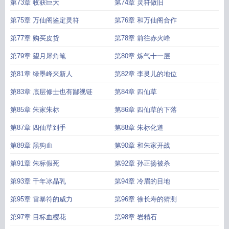
第73章 收获巨大
第74章 灵符做旧
第75章 万仙阁鉴定灵符
第76章 和万仙阁合作
第77章 购买皮货
第78章 前往赤火峰
第79章 望月犀角笔
第80章 炼气十一层
第81章 绿墨峰来新人
第82章 李灵儿的地位
第83章 底层修士也有鄙视链
第84章 四仙草
第85章 朱家朱标
第86章 四仙草的下落
第87章 四仙草到手
第88章 朱标化道
第89章 黑狗血
第90章 和朱家开战
第91章 朱标假死
第92章 孙正扬被杀
第93章 千年冰晶乳
第94章 冷眉的目地
第95章 雷暴符的威力
第96章 徐长寿的猜测
第97章 目标血樱花
第98章 岩精石