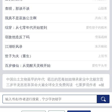
查呗，那谈不谈
山隐青
我真不是巫族公主啊
共由二苍
综穿：从七零年代开始签到
爱吃饺子的糯米
宿敌他造反了吗
雪落疏桐
江湖听风录
东方晓初
世子为夫（重生）
上弦书
百岁修仙：从觉醒天灵根开始
爱吃平头哥
中国出土文物最早的年代
霸总的恶毒姐姐继承家业中北极宫晋
三岁半龙崽崽靠算命火遍全球全文免费阅读
七重梦境作者
a被
enigma标记
修仙吐槽论坛
圣婿
和恶魔契约的日漫
真龙出为
狱我无敌你随意
欲壑难填全集
从火影忍者开始长生TXT最新章
节
豪婿医神
小道士下山嗷呜抓鬼啦喵金金
重生饕餮契约女帝免
费阅读
龙崽团宠日常by
三岁龙崽小梨子短剧更新
被enigma标