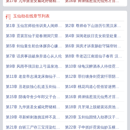
第17章 九华派圣女威叱野猪精霸
第16章 师弟恼惹混元仙秀才淫想
道上垒
丹宫主
玉仙劫在线
章节列表
第1章 玉仙宫师祖传训美人闺师弟
第2章 尊师命下山游历引黑汉床上
交股
肏穴
第3章 霓裳宫仙子迎春潮洞穴窟神
第4章 深闺老奴日玄女前堂处童娶
女遭下药
五仙
第5章 剑仙童生初合体摒弃心嫌共
第6章 洞房才诉衷肠欲守隔帘转又
巫山
迎合出红墙
第7章 话房事说破身弃道心从人伦
第8章 帝老迈江南巡仙子春宵 汉浴
火温泉诱王妃陪觉
第9章 风雨亭强汉欲上弓温泉池剑
第10章 绿龟汉醉酒杀人待偿霓裳
生入仙乡
仙侍寝行宫断剑
第11章 老皇帝志满龙床御仙子冷
第12章 罪衍缠身剑霓裳忏罪阴谋
剑仙心死宫门斩夫首
蛊惑吴老道御仙
第13章 丑老奴蚀心乱道玉剑仙受
第14章 桃花坞道心世俗皆迷惘静
惑妖言
心泉仙子性奴乃调教
第15章 阴魂夺舍少年郎父子合驭
第16章 师弟恼惹混元仙秀才淫想
桃花仙
丹宫主
第17章 九华派圣女威叱野猪精霸
第18章 月牙湖上脱裙裳浴房池里
道上垒
勾腰身
第19章 寻新鲜刺激挑逗猝不及惨
第20章 玉剑仙因情入劫莽汉子花
失处子
言弄人
第21章 自斩三尸存三宝淫染红杏
第22章 子申抓奸霓裳仙妙玉横死