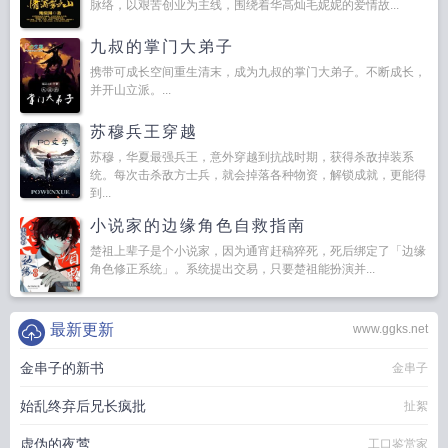
脉络，以艰苦创业为主线，围绕着华高灿毛妮妮的爱情故...
九叔的掌门大弟子
携带可成长空间重生清末，成为九叔的掌门大弟子。不断成长，
并开山立派。...
苏穆兵王穿越
苏穆，华夏最强兵王，意外穿越到抗战时期，获得杀敌掉装系
统。每次击杀敌方士兵，就会掉落各种物资，解锁成就，更能得
到...
小说家的边缘角色自救指南
楚祖上辈子是个小说家，因为通宵赶稿猝死，死后绑定了「边缘
角色修正系统」。系统提出交易，只要楚祖能扮演并...
最新更新
www.ggks.net
金串子的新书
金串子
始乱终弃后兄长疯批
扯絮
虚伪的夜莺
工口鉴赏家