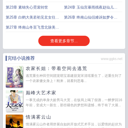
出红墙
玉丹宫
第23章 素锦失心霓裳转世
第24章 玉仙宫暴雨残夜赵仙儿失
身入劫
第25章 白鹤大美若初见玄女往昔
第26章 终南山仙侣难诉如梦令老
自不暇
奴近楼
第27章 终南山冬至飞雪北脉美仙
子暖炉吹箫竹屋
查看更多章节...
完结小说推荐
www.ggks.net
农家长姐：带着空间去逃荒
逃荒重生种田空间团宠萌宝基建甜宠宋清瑶重生了，还重生到了
一个农家傻女身上！刚来，就看到恶毒...
巅峰大艺术家
一事无成的单身大龄男马大宽，在饭局上喝了假酒，一醉梦回16
年前，变成大一新生，那些褪色的梦想和遗憾，终于有了大展...
情满雾云山
情满雾云山作者用舒展自如的开放式艺术手法，以爱情的起伏为