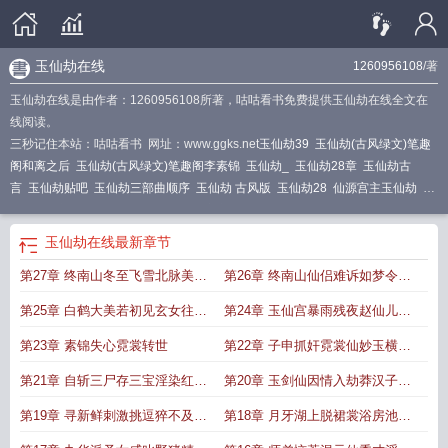
玉仙劫在线
1260956108
/著
玉仙劫在线是由作者：1260956108所著，咕咕看书免费提供玉仙劫在线全文在
线阅读。
三秒记住本站：咕咕看书 网址：www.ggks.net
玉仙劫39
玉仙劫(古风绿文)笔趣
阁和离之后
玉仙劫(古风绿文)笔趣阁李素锦
玉仙劫_
玉仙劫28章
玉仙劫古
言
玉仙劫贴吧
玉仙劫三部曲顺序
玉仙劫 古风版
玉仙劫28
仙源宫主玉仙劫
玉
仙劫第三部
玉仙劫无删减
玉仙劫28章详细概括
玉仙劫番外篇
玉仙劫全本
TXT
玉仙劫古风绿文最新章节更新内容
玉仙劫仙缘宫主
玉仙劫(古风绿文)笔趣
玉仙劫在线
最新章节
阁70
玉仙劫第二版主
玉仙劫txt完结版
玉仙劫(古风)全文阅读
玉仙劫(古风绿文)
第27章 终南山冬至飞雪北脉美仙
第26章 终南山仙侣难诉如梦令老
笔趣阁苏清璃
玉仙劫全本无删减在线阅读
玉仙劫前传之仙源劫
玉仙劫江芷
月
玉仙劫仙缘宫主全文阅读无弹窗
玉仙劫仙源宫主著
玉仙劫28章免费阅读
玉
子暖炉吹箫竹屋
奴近楼
第25章 白鹤大美若初见玄女往昔
第24章 玉仙宫暴雨残夜赵仙儿失
仙劫免费阅读
玉仙劫系列三部曲顺序
玉仙劫在线
玉仙劫(古风)28
玉仙劫5
玉
仙劫在线阅读
自不暇
玉仙劫(古风绿文)作者仙源宫主
身入劫
玉仙劫1-27
玉仙劫原著叫什
第23章 素锦失心霓裳转世
第22章 子申抓奸霓裳仙妙玉横死
么
玉仙劫笔趣阁
玉仙劫李素锦全文免费阅读
玉仙劫TXT
玉仙劫最全的版本
玉
玉丹宫
第21章 自斩三尸存三宝淫染红杏
第20章 玉剑仙因情入劫莽汉子花
仙劫72
玉仙劫(古风绿文) 作者仙源宫主
玉仙劫txt免费全本
玉仙劫三部曲
玉仙
劫无删减全文
玉仙劫(古风绿文)笔趣阁
玉仙劫吴老汉和苏小曼最后怎么样了
出红墙
言弄人
第19章 寻新鲜刺激挑逗猝不及惨
第18章 月牙湖上脱裙裳浴房池里
失处子
勾腰身