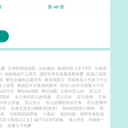
章
第 48 章
女媛
女神的倒追电影
元始修仙
燧源科技上市了吗?
斗破谁
t
病娇姐姐不让离开
感官世界在线看观看免费
凤落江湖演
读
重生后偏执总裁哥哥
媚君榻晋江
共轭形容人代表了什么
太上老君
离婚五年后复婚的要求
韩综人在半岛我要天下兵
头的仔后
网站tag地图
网站地图
主角叫苏云的
苏云主
部里的
女主角叫苏云的穿越
苏云百科
苏云惊艳
主角
主叫苏云穿越
苏云苏云
苏云是哪部里的主角
苏云是哪部
童话
在虐文里拿沙雕剧本[快穿]
Beta的阴湿小狼狗
萌
狸杀
你和我的四季春
小寡妇
规则玩家：我带零食队踹
【罗小黑战记乙女】骗子X反派X攻略
海上求生，但我有一
哒
改嫁太子他爹