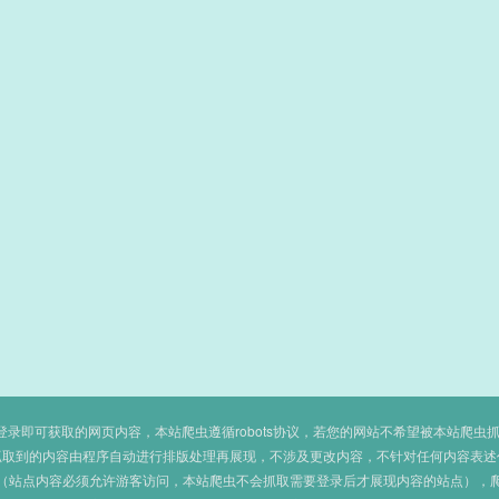
即可获取的网页内容，本站爬虫遵循robots协议，若您的网站不希望被本站爬虫抓取，可
抓取到的内容由程序自动进行排版处理再展现，不涉及更改内容，不针对任何内容表述
（站点内容必须允许游客访问，本站爬虫不会抓取需要登录后才展现内容的站点），