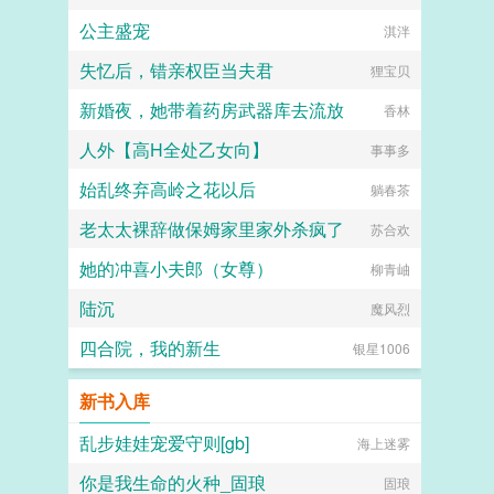
公主盛宠
淇泮
失忆后，错亲权臣当夫君
狸宝贝
新婚夜，她带着药房武器库去流放
香林
人外【高H全处乙女向】
事事多
始乱终弃高岭之花以后
躺春茶
老太太裸辞做保姆家里家外杀疯了
苏合欢
她的冲喜小夫郎（女尊）
柳青岫
陆沉
魔风烈
四合院，我的新生
银星1006
新书入库
乱步娃娃宠爱守则[gb]
海上迷雾
你是我生命的火种_固琅
固琅