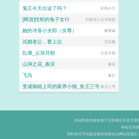
鬼王今天出诊了吗？
柠萌小方
[网游]忧郁的兔子女仆
灯影诗人古古怪怪
她的冲喜小夫郎（女尊）
柳青岫
试婚老公，要上位
万豆薇
乱缠_云深月朝
云深月朝
山涧之花_春溟
春溟
飞鸟
旄丘
变成御姐上司的家养小猫_鱼王三号
鱼王三号
本站所有内容来源于互联网公开且无需登录
本站仅对
同时您可手动提交相关目标站点网址给我们