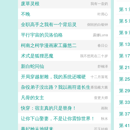
废草灵根
只将他的养子当亲子培养。奈何这养
我有一壶奶
夜亲自帮人撑伞，而他自己半个身体
子软弱无能，性格怯懦，难当大任，
第 1
沁入雨帘。...
不晚
耶律青野只能将人送回长安，让他去
叶用心
做个富贵闲人。直到有一日，他听
第 5
全职高手之我有一个背后灵
说，他的养子，在长安，给人，当，
倒转的白银钟
外室。据说还是三分之一外室，那女
第 9
平行宇宙的贝洛伯格
人一口气养了三个，他的养子是最不
露娜Luna
得宠的那个。北定王缓缓挑眉。反了
第 1
柯南之柯学漫画家工藤悠二
天了？爹系猛男北定王26x活泼明媚
春日公
小娇娇16人设封感谢齐九子推推超
术式是狐狸恶魔
第 1
好看基友文我那陛下柔弱不能自理by
我不想死在二十岁
周九续书号9125729苏蕴宜，世家庶
新白蛇问仙
女，生得夭桃秾李，偏偏生母卑微。
舒楠泽
第 2
她被父亲视作一份礼物，将要送给年
开局穿越射雕，我的系统还嘴硬
近七十的淮江王。苏蕴宜只能在心里
十二月落笔
第 2
说我不愿。为了逃避不公的命运，她
杂役弟子没出路？我以画符道长生
盯上了那位客居自家东苑的表哥裴七
番茄蘸大酱
第 2
郎。传闻裴七郎出身名门，权势滔
凡骨的女主
天，偏他又是个温和端方的病美人，
壹更大师
第 3
看起来十分好拿捏的样子月色下，苏
快穿：宿主真的只是替身！
蕴宜跌入裴七郎怀中，眸中含泪。表
画秋
哥救我。几度恩爱，数月缠绵，裴七
第 3
让你下山娶妻，不是让你震惊世界！
郎临别前对她说等我。这不过是必要
秋水
的虚与委蛇，苏蕴宜心知肚明。她含
第 4
毒妃她从地狱来
泪送走裴七郎，扭头又挑了个寒门士
芯玉姑娘