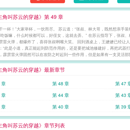
主角叫苏云的穿越》第 49 章
干一杯！”大家举杯，一饮而尽。 苏云道：“张叔、林大哥，既然想亲手装
，吃饭嘛，什么时候都可以，好侄女，这就去弄。” 在苏云指导下，张叔
雳雷火弹，都爆炸了，喜得张叔咧嘴大笑。 回到酒桌上，王嬷嬷已经让人
：“此是小道，真正能起到防范作用的，还是要把城池修建好，再把武器打造
，霹雳雷火弹固然可以在攻防之时起到一些作用，但是如果有一支灵活部队
主角叫苏云的穿越》最新章节
9 章
第 48 章
第 47 
5 章
第 44 章
第 43 
1 章
第 40 章
第 39 
主角叫苏云的穿越》章节列表