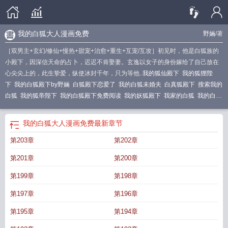
我的白狐大人漫画免费
野婳
/著
［双男主+玄幻/修仙+慢热+甜宠+治愈+重生+互宠/互攻］初见时，他是白狐族的
小殿下，因深信天命的占卜，迟迟不肯娶妻。玄逸以女子的身份嫁给了自己放在
心尖尖上的，此生挚爱，纵使冰封千年，只为等他..
我的狐仙殿下
我的狐狸陛
下
我的白狐殿下by野婳
白狐殿下恋爱了
我的白狐未婚夫
白真狐殿下
搜索我的
白狐
我的狐帝陛下
我的白狐殿下免费阅读
我的妖狐殿下
我家的白狐
我的白狐
未婚夫漫画免费
我的白狐大人免费阅读漫画
我的白狐大人电视剧
我的狐王殿
下
我的白狐大人漫画免费
我的白狐人生大结局
我的白狐哥哥
我的白狐殿下讲
我的白狐大人漫画免费
最新章节
了什么
我的白孤大人
我的狐狸陛下免费阅读
我的白狐人生免费观看好剧
我的
第203章
第202章
白狐殿下作者野婳
我的狐狸陛下漫画免费阅读
我的白狐人生剧情介绍
我的白狐
大人 结局
我的狐王殿下电视剧
我的狐狸殿下
我的白狐大人
我的狐王殿下恋爱
第201章
第200章
了
我的狐王殿下恋爱了免费
我的狐狸白框凉太子
我的白狐大人免费阅读
我的
白狐殿下是什么歌
给我的白狐
我的白狐狸
第199章
第198章
第197章
第196章
第195章
第194章