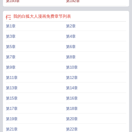
第193章
第192章
我的白狐大人漫画免费
章节列表
第1章
第2章
第3章
第4章
第5章
第6章
第7章
第8章
第9章
第10章
第11章
第12章
第13章
第14章
第15章
第16章
第17章
第18章
第19章
第20章
第21章
第22章