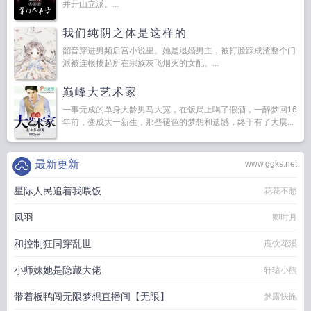
并开山立派。...
我们纯阴之体是这样的
韶音穿进男频后宫小说里。她是退婚男主，被打脸踩成渣整个门
派被连根拔起所在宗族灰飞烟灭的女配。...
巅峰大艺术家
一事无成的单身大龄男马大宽，在饭局上喝了假酒，一醉梦回16
年前，变成大一新生，那些褪色的梦想和遗憾，终于有了大展...
最新更新
www.ggks.net
星际人民追着我喂饭
花花不愁
凤羽
卿时月
和控制狂同穿乱世
鹿饮花溪
小师妹她是隐藏大佬
轩辕小熊
带着板鸭闯无限梦想直播间【无限】
梦露快跑