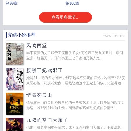
第99章
第100章
查看更多章节...
完结小说推荐
www.ggks.net
凤鸣西堂
年下双强伪父子双帝王疯批质子攻x高冷帝王受九国五州，燕国
立鼎，雄霸天下。传闻秦国三公子秦诏乃美人之...
腹黑王妃戏邪王
她是21世纪的天才神医，却穿越成不受宠的弃妃，冷面王爷纳妾
来恶心她，洞房花烛夜，居然让她这个王妃去伺候，想羞辱她...
情满雾云山
情满雾云山作者用舒展自如的开放式艺术手法，以爱情的起伏为
脉络，以艰苦创业为主线，围绕着华高灿毛妮妮的爱情故...
九叔的掌门大弟子
携带可成长空间重生清末，成为九叔的掌门大弟子。不断成长，