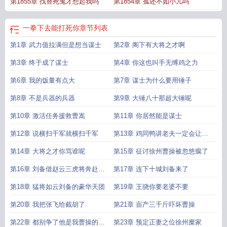
第1855章 找替死鬼才想起我吗
第1854章 孤还不如小儿吗
一拳下去能打死你
章节列表
第1章 武力值拉满但是想当谋士
第2章 阁下有大将之才啊
第3章 终于成了谋士
第4章 你这也叫手无缚鸡之力
第6章 我的饭量有点大
第7章 谋士为什么要用锤子
第8章 不是兵器的兵器
第9章 大锤八十那超大锤呢
第10章 激活任务援救曹嵩
第11章 你居然能是谋士
第12章 说横扫千军就横扫千军
第13章 鸡同鸭讲老夫一定会让你
成为武将的
第14章 大将之才你骂谁呢
第15章 征讨徐州曹操被忽悠瘸了
第16章 刘备借赵云三虎将奔赴徐
第17章 连下十城刘备来了
州
第18章 猛将如云刘备的豪华天团
第19章 王骁你要老婆不要
第20章 我把张飞给截胡了
第21章 亩产三千斤吓坏曹操
第22章 都别争了他是我曹操的女
第23章 预定正妻之位徐州糜家