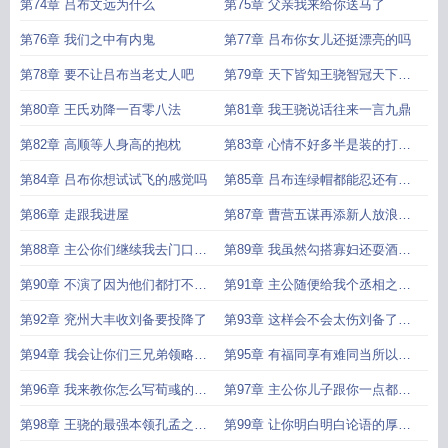
第74章 吕布文远为什么
第75章 父亲我来给你送马了
第76章 我们之中有内鬼
第77章 吕布你女儿还挺漂亮的吗
第78章 要不让吕布当老丈人吧
第79章 天下皆知王骁智冠天下三
计败吕布
第80章 王氏劝降一百零八法
第81章 我王骁说话往来一言九鼎
第82章 高顺等人身高的抱枕
第83章 心情不好多半是装的打一
顿就好了
第84章 吕布你想试试飞的感觉吗
第85章 吕布连绿帽都能忍还有什
么忍不了的
第86章 走跟我进屋
第87章 曹营五谋再添新人放浪形
骸鬼才郭奉孝
第88章 主公你们继续我去门口给
第89章 我虽然勾搭寡妇还耍酒疯
你守着
但我是个好谋士
第90章 不演了因为他们都打不过
第91章 主公随便给我个丞相之位
我
就行了
第92章 兖州大丰收刘备要投降了
第93章 这样会不会太伤刘备了王
骁 我伤他妈的头
第94章 我会让你们三兄弟领略论
第95章 有福同享有难同当所以你
语的文化洗礼
们拉着我一起去挨打
第96章 我来教你怎么写荀彧的名
第97章 主公你儿子跟你一点都不
字
像啊
第98章 王骁的最强本领孔孟之道
第99章 让你明白明白论语的厚重