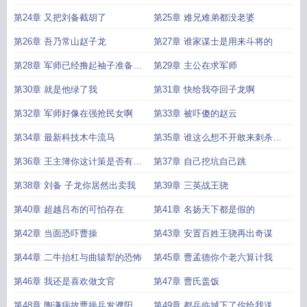
婿了
第24章 又把刘备截胡了
第25章 难兄难弟都没老婆
第26章 吾乃常山赵子龙
第27章 谁家谋士是用来斗将的
第28章 军师已经撸起袖子准备上
第29章 主公在求军师
了
第30章 就是他绿了我
第31章 快给我夺回子龙啊
第32章 军师好像在强抢民女啊
第33章 被吓傻的赵云
第34章 最新科技木牛流马
第35章 谁这么想不开敢来刺杀你
啊
第36章 王主簿你这计策是否有点
第37章 自己挖坑自己跳
极端了
第38章 刘备 子龙你居然出卖我
第39章 三英战王骁
第40章 超越吕布的可怕存在
第41章 名扬天下都是假的
第42章 当面恐吓曹操
第43章 安置百姓王骁再出奇谋
第44章 二牛抬杠与曲辕犁的恐怖
第45章 曹孟德你个老六算计我
第46章 我还是喜欢做文官
第47章 曹氏盖饭
第48章 陶谦病故曹操兵发濮阳
第49章 都兵临城下了你给我送老