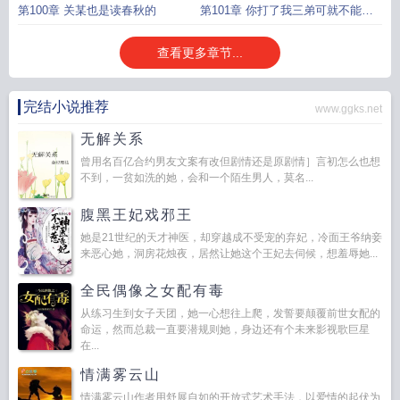
以力服人论语
文化
第100章 关某也是读春秋的
第101章 你打了我三弟可就不能打
我了
查看更多章节...
完结小说推荐
www.ggks.net
无解关系
曾用名百亿合约男友文案有改但剧情还是原剧情］言初怎么也想
不到，一贫如洗的她，会和一个陌生男人，莫名...
腹黑王妃戏邪王
她是21世纪的天才神医，却穿越成不受宠的弃妃，冷面王爷纳妾
来恶心她，洞房花烛夜，居然让她这个王妃去伺候，想羞辱她...
全民偶像之女配有毒
从练习生到女子天团，她一心想往上爬，发誓要颠覆前世女配的
命运，然而总裁一直要潜规则她，身边还有个未来影视歌巨星
在...
情满雾云山
情满雾云山作者用舒展自如的开放式艺术手法，以爱情的起伏为