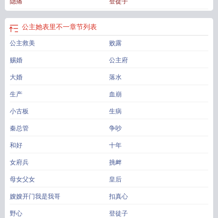
隐痛
登徒子
全文阅读
公主她就是不讲理
公主她始乱终弃后对比公主总在翻车
公主她在
公
主她不直全文免费阅读
公主的表妹叫什么?
公主她从不讲理免费
公主她从不讲
理全文免费阅读
公主她表里不一
章节列表
公主救美
败露
赐婚
公主府
大婚
落水
生产
血崩
小古板
生病
秦总管
争吵
和好
十年
女府兵
挑衅
母女父女
皇后
嫂嫂开门我是我哥
扣真心
野心
登徒子