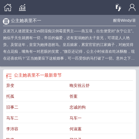
公主她表里不一
醒骨Windy
/著
反差万人迷团宠女主vs阴湿痴汉倒霉蛋男主——燕玉瑛，出生便受封“永宁公主”。
她似乎天生就拥有一切，帝后的偏爱，还有宠溺她的太子皇兄，可谓是人人艳
羡。及髻这年，皇室为她择选驸马。皇后娘家，累室官宦的江家嫡子，对她笑得
有点花痴，嘴角有一对惹眼的笑窝，“微臣还记得，公主小时候喜欢吃冰酥酪，现
在还喜欢吗？”正当她要应下这桩婚事，可一匹受惊的马打破了一切。意外之下，
她救了卫昭。他虽生得唇红齿白，绝世容光，但他名声实在不大好听。传言中他
专权蛮横，心狠手辣，总之和他扯上关系准得倒霉。偏偏二人之事还传至圣
公主她表里不一
最新章节
听……*卫昭有两个秘密。第一，他其实不是卫昭。第二是他一直都爱慕永宁公主
异变
晚安祝云舒
燕玉瑛。可待到二人成婚后，他才发现，她并非只是他印象里那个天真无邪的小
公主。她狡猾，她勇敢，她野心勃勃。可是，他好像更中意她了怎么办……——
托孤
答案
阅读提示1.朝代架空，地名私设，参考有宋朝2.sc，男主暗恋已久，女主是成长
型，微虐男，不虐女3.HE
公主她从不讲理唐比糖
公主她在现在星光璀璨全文免
旧事二
忠诚的狗
费阅读
公主表妹重生
公主她又开始表演了
公主她又美又飒免费阅读
公主她公
马车二
马车一
主她在现代星光璀璨
公主的表哥叫什么
公主她的表演开始了无删
公主她无所不
能长安免费阅读
公主她从不讲理 唐比糖
公主她的表演开始了
公主的表妹
公主
李沛容
何淑蕙
表姑娘
公主她表里不一txt
公主的表哥
公主的表哥是什么身份
公主她无所不能