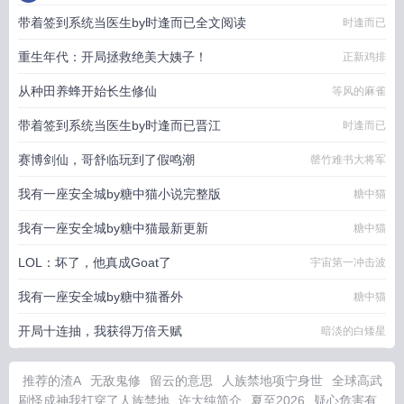
带着签到系统当医生by时逢而已全文阅读
时逢而已
重生年代：开局拯救绝美大姨子！
正新鸡排
从种田养蜂开始长生修仙
等风的麻雀
带着签到系统当医生by时逢而已晋江
时逢而已
赛博剑仙，哥舒临玩到了假鸣潮
罄竹难书大将军
我有一座安全城by糖中猫小说完整版
糖中猫
我有一座安全城by糖中猫最新更新
糖中猫
LOL：坏了，他真成Goat了
宇宙第一冲击波
我有一座安全城by糖中猫番外
糖中猫
开局十连抽，我获得万倍天赋
暗淡的白矮星
推荐的渣A
无敌鬼修
留云的意思
人族禁地项宁身世
全球高武
刷怪成神我打穿了人族禁地
许大纯简介
夏至2026
疑心危害有