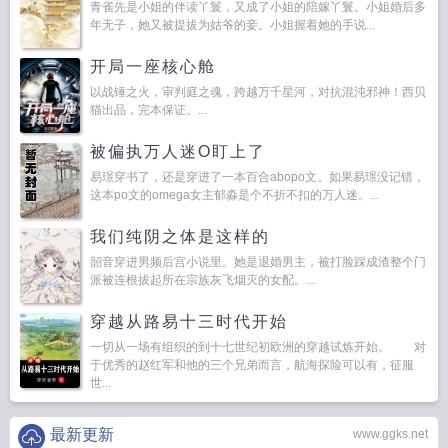
青雀先是小姐的伴读丫鬟，又成了小姐的陪嫁丫鬟。小姐婚后多
年无子，她又被提拔为姑爷的妾。小姐握着她的手说...
开局一座核心舱
以战锤之火，审判庭之魂，跨越万千星河，对抗混沌邪神！西贝
猫出品，完本保证。...
被偏执万人迷O盯上了
易璟穿书了，还是穿进了一本百合abopo文。如果易璟没记错，
这本po文的omega女主郁淼是个不折不扣的万人迷。...
我们纯阴之体是这样的
韶音穿进男频后宫小说里。她是退婚男主，被打脸踩成渣整个门
派被连根拔起所在宗族灰飞烟灭的女配。...
穿越从路易十三时代开始
一切从一场有组织的到十七世纪初欧洲的穿越试炼开始。 对
于优秀的赵红军和他的三个兄弟而言，航海探险可以有，征服
世...
最新更新
www.ggks.net