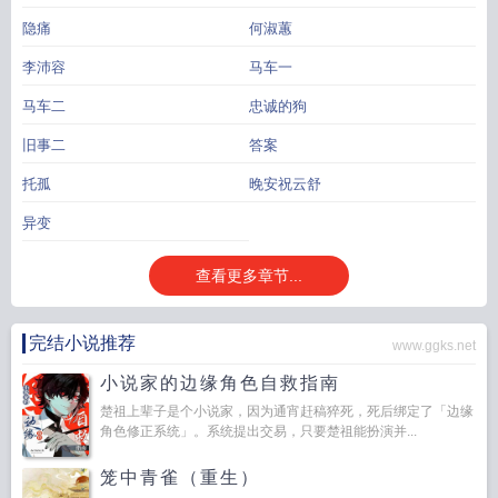
隐痛
何淑蕙
李沛容
马车一
马车二
忠诚的狗
旧事二
答案
托孤
晚安祝云舒
异变
查看更多章节...
完结小说推荐
www.ggks.net
小说家的边缘角色自救指南
楚祖上辈子是个小说家，因为通宵赶稿猝死，死后绑定了「边缘
角色修正系统」。系统提出交易，只要楚祖能扮演并...
笼中青雀（重生）