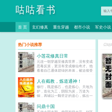
咕咕看书
首 页
玄幻修真
重生穿越
都市小说
军史小说
热门小说推荐
咕
小莲花修真日常
元连一朝穿越至修真世界，没有变成
恶毒反派，更没有变成修仙奇才。他
看着自己通体碧绿的本体，被迫接受
了现实，变成了一朵莲花的现实。结
果还不等他畅想未来在修仙界称王称
人在截教，炼道通神！
霸成为一方霸主，就被此地主人一位
修行，既是炼己，也是炼心。天地为
平平无奇却意外心狠手辣的少年威胁
炉，造化为工，阴阳为炭，万道为
着签订了血契，从此成了苦逼的打工
铜，再辅以一颗坚定的道心，炼出一
莲。元连抬头45°望天，长叹我不过
枚混元道果。炼丹，炼器，炼阵，炼
就是朵与世无争的小莲花。在这个修
符，炼剑，炼魂，炼药，炼瘟，炼
问鼎十国
士满地跑，灵力乱窜的时代，人人都
妖，炼魔，炼心，炼界，炼道天生万
想拔尖修仙以求长生不老。而本体作
五代十国末期，柴荣初登大宝，赵匡