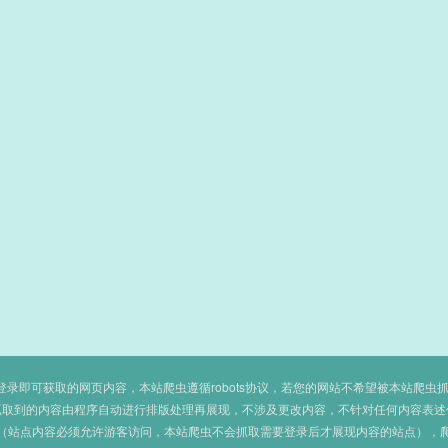
即可获取的网页内容，本站爬虫遵循robots协议，若您的网站不希望被本站爬虫抓取，可
抓取到的内容由程序自动进行排版处理再展现，不涉及更改内容，不针对任何内容表述
（站点内容必须允许游客访问，本站爬虫不会抓取需要登录后才展现内容的站点），