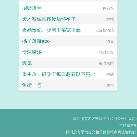
招财进宝
你爸爸
天才智械师残废后怀孕了
织坳
极品毒妃：腹黑王爷宠上瘾
云深枕酒眠
橘子薄荷abo
酒壹
情深缘浅
招财宝宝
渡鬼
醒时疏雨
重生后，摄政王每日想着以下犯上
阿隅
鱼街一爸
兰拓
本站所有内容来源于互联网公开且无需登录
本站仅对
同时您可手动提交相关目标站点网址给我们