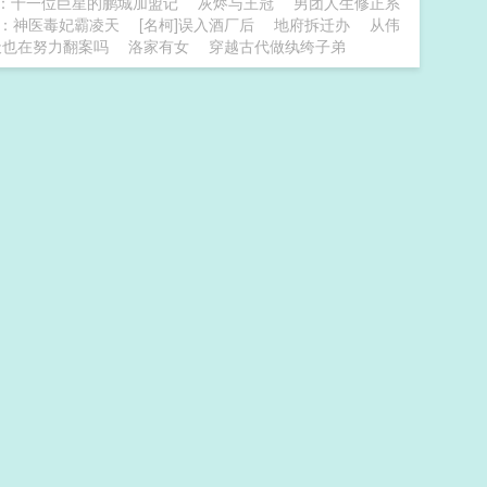
1：十一位巨星的鹏城加盟记
灰烬与王冠
男团人生修正系
：神医毒妃霸凌天
[名柯]误入酒厂后
地府拆迁办
从伟
天也在努力翻案吗
洛家有女
穿越古代做纨绔子弟