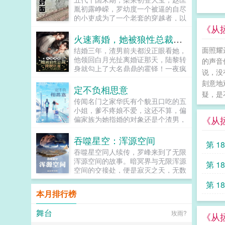
物，无一不可炼！玄清如是说。惹急
为莲花的元连正计划着晒足日光浴，
胤初露峥嵘，罗幼度一个被逼的自尽
了他，连天道都炼给你看！当然，这
等待舒展枝叶早日开花。而他的躺平
的小吏成为了一个老套的穿越者，以
要从他拜入截教那天说起...
计划却被陈检打破，眼瞧着陈检夜夜
脚踹高粱河车神开局，笑傲十国，经
《从拯
习剑，日日修炼，争着要当修真界最
略四方，重现汉唐风采。...
火速离婚，她被狼性总裁搂腰狂宠
内卷的修士，作为打工莲也被督促一
面照耀
结婚三年，渣男前夫都没正眼看她，
起内卷。元连再度抬头仰望天空
他领回白月光扯离婚证那天，陆黎转
45°，长叹救命啊，我真的只是一朵
的声音
身就勾上了大名鼎鼎的霍铎！一夜疯
想要咸鱼摆烂的小莲花啊。然而躺平
说，没
狂后，男人看着她低笑陆小姐，不打
的机会总是来得这般巧妙，果然他还
刻意地
算负责？陆黎转身不认人，他霍铎怎
是深受上天眷顾的小莲花，老天爷也
定不负相思意
疑，是
么会缺女人！本以为不会再有交集，
不想让他多吃修炼的苦头。再说了，
传闻名门之家华氏有个貌丑口吃的五
可被他彻底缠上。某天他抵她在墙陆
有这样一位内卷的老板在，迟早能站
小姐，爹不疼娘不爱，这还不算，偏
小姐，咱俩床上挺搭的，霍太太的位
到修真界巅峰位置，抱紧其大腿也是
《从
偏家族为她指婚的对象还是个渣男，
子考虑一下？众人都以为霍铎玩玩而
件极好的事呀，躺平目标指日可待。
大婚当日，新郎逃婚和三线女明星滚
已，就连陆黎都没当真。后来热搜爆
长篇剧情流文，撒娇卖萌可可爱爱莲
床单弄的满城皆知。本该遭人嘲笑的
吞噬星空：浑源空间
了图，陆黎切菜划破了手，男人红着
花受×平平无奇努力奋斗起点攻。最
第 1
她，婚宴上玉手一指，给自己抓了个
眼圈抱起她乖，以后这些我来干...
后挂个预收被迫成为修真界第一卷王
吞噬星空同人续传，罗峰来到了无限
临时替补，完美逆袭。世人这才惊
沈黎，现代社会资深牛马，平平无奇
浑源空间的故事。暗冥界与无限浑源
第 1
讶，原来五小姐不仅相貌倾城，而且
打工人，结果被一道雷劈到了修真界
空间的交接处，便是寂灭之天，无数
妙语连珠，天资聪慧。隐匿多年，锋
依旧要勤勤恳恳给系统打工。沈黎如
源世界都会缓慢飘向寂灭之天，最终
芒毕露，天才降世亮瞎世人眼。只是
第 1
果我有罪，请让法律制裁我。系统我
消散毁灭，而也只有领主级浑源生
万万没想到，临时替补的新郎竟是个
本月排行榜
们的目标是站在修真界的巅峰，踏破
命，才能够抵挡‘寂灭之天’的灭绝之
大麻烦。从此华笙夜夜被欺负，某人
虚空羽化登仙！能当神仙？...
力。在寂灭之天内，有一根‘天渊
终于忍无可忍大骂江流，你个王八
舞台
玫雨?
柱’（时空轴心），其内部名为浑源
《从
蛋，说好了是形婚的？江总一脸无辜
天渊（也称为太初之地），外表看着