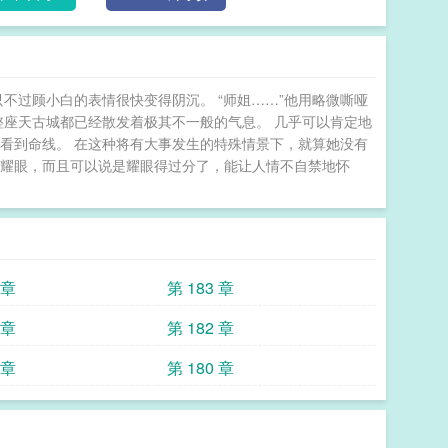
从而死在昔日救过的男主手中的世家大小姐凌雨华；被
深情男配祝元；被替身女主抢走所有人偏爱最后还要代
世界原男女主怎么能惹事，害苦了这么多可怜炮灰？天
然后教出一个两个三个……好多个绝世天才。后来，陆
不过顾小白的表情很快变得阴沉。 “师姐……”他用略微嘶哑
世界融合的特殊世界。她捡到了男女主们开挂前的最大
在整座天古城都已经散发着极其不一般的气息。 几乎可以肯定地
回家带好的同门抢走吸血的人，叶潇核善冷笑。“动我
看到命线。 在这种将有大事发生的特殊情景下，就算她没有
很耀眼，而且可以说是耀眼得过分了，能让人情不自禁地怀
 章
第 183 章
 章
第 182 章
 章
第 180 章