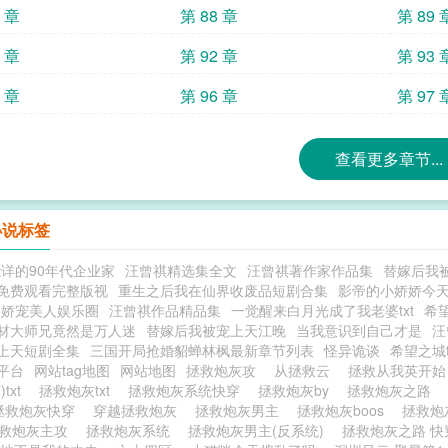
7 章
第 88 章
第 89 
1 章
第 92 章
第 93 
5 章
第 96 章
第 97 
查看更多章节...
小说标签
详的90年代企业家
汪曾祺精选集全文
汪曾祺著作家作品集
替嫁后我
免费观看完整版视
重生之后我在仙界收废品短剧合集
影帝的小娇娇今
的娇宠美人娱乐圈
汪曾祺作品精品集
一觉醒来白月光成了我老婆txt
希
材大师兄竟然是万人迷
替嫁后我被宠上天江晚
当我意识到自己才是
汪
上天短剧全集
三国开局抢婚貂蝉林枫最新章节列表
怪异诡谈
希望之城t
平台
网站tag地图
网站地图
拯救炮灰攻
从拯救云
拯救从我英开
)txt
拯救炮灰txt
拯救炮灰系统快穿
拯救炮灰by
拯救炮灰之路
拯救炮灰快穿
穿越拯救炮灰
拯救炮灰男主
拯救炮灰boos
拯救炮
救炮灰主攻
拯救炮灰系统
拯救炮灰男主(反系统)
拯救炮灰之路 