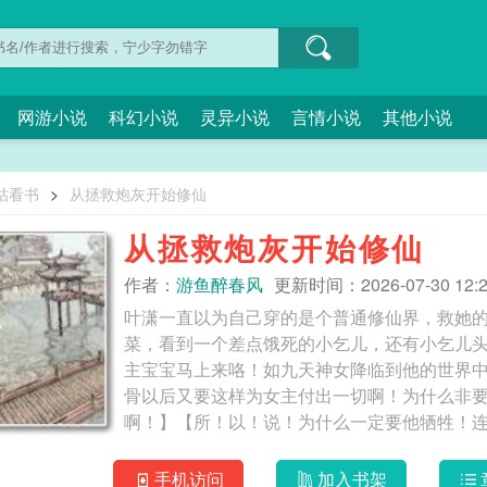
网游小说
科幻小说
灵异小说
言情小说
其他小说
咕看书
>
从拯救炮灰开始修仙
从拯救炮灰开始修仙
作者：
游鱼醉春风
更新时间：2026-07-30 12:2
叶潇一直以为自己穿的是个普通修仙界，救她
菜，看到一个差点饿死的小乞儿，还有小乞儿
主宝宝马上来咯！如九天神女降临到他的世界
骨以后又要这样为女主付出一切啊！为什么非
啊！】【所！以！说！为什么一定要他牺牲！
好想穿进去救你呜呜呜】叶潇：？？？姐姐粉
继叶潇之后又多了一个……呃，不对。是一个
手机访问
加入书架