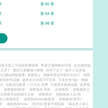
章
第 90 章
章
第 94 章
章
第 98 章
被死夫宠上天短剧免费观看
希望之城阿船txt百度
女总裁的秘
天又哭了
重回七零赚钱小娇妻
你掉下去了
抽卡人生游戏
望之城by阿船免费
风暴星云
替嫁草原后和黑月光he了
强势
曾祺的作品集
诸界末日在线TXT完本
飞龙全传1版1
替嫁
xt
但最强治愈系 一只冷冷 免费
汪曾祺全集精品集
余罪免
始
拯救炮灰[快穿
拯救炮灰 快穿
从拯救我
拯救炮灰之
从拯救开始的诸天之旅
拯救炮灰
拯救炮灰人生(快
灰之路格格党
拯救炮灰boss格格党
拯救炮灰(快穿)
快穿
拯救炮灰boss
[安科]社畜鲨手模拟器
福运美人奋斗