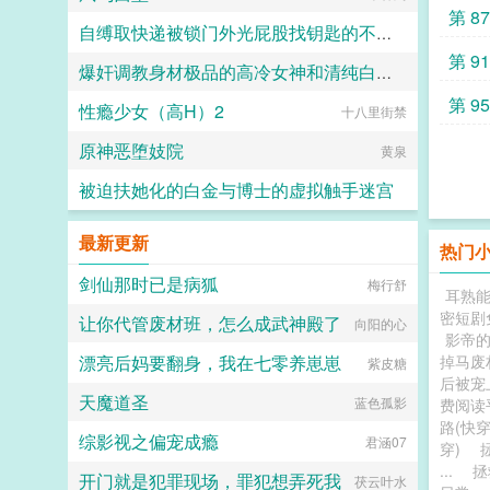
第 8
自缚取快递被锁门外光屁股找钥匙的不良妹妹
第 9
爆奸调教身材极品的高冷女神和清纯白袜甜妹留学生，射满她们的鞋柜里的高跟鞋和小皮鞋
黑翼君
第 9
性瘾少女（高H）2
十八里街禁
ni1l
原神恶堕妓院
黄泉
被迫扶她化的白金与博士的虚拟触手迷宫
白虚
最新更新
热门
剑仙那时已是病狐
梅行舒
耳熟能
密短剧
让你代管废材班，怎么成武神殿了
向阳的心
影帝
漂亮后妈要翻身，我在七零养崽崽
掉马废
紫皮糖
后被宠
天魔道圣
蓝色孤影
费阅读
路(快穿
综影视之偏宠成瘾
君涵07
穿)
...
拯
开门就是犯罪现场，罪犯想弄死我
茯云叶水