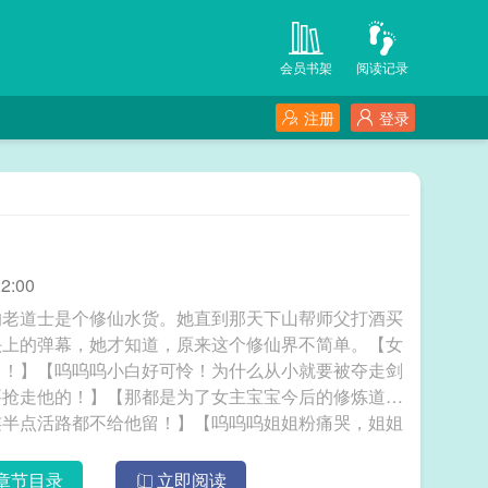
会员书架
阅读记录
注册
登录
2:00
的老道士是个修仙水货。她直到那天下山帮师父打酒买
头上的弹幕，她才知道，原来这个修仙界不简单。【女
中！】【呜呜呜小白好可怜！为什么从小就要被夺走剑
要抢走他的！】【那都是为了女主宝宝今后的修炼道路
连半点活路都不给他留！】【呜呜呜姐姐粉痛哭，姐姐
穿不进来救人，我救！自此，飞雪山羽仙观上的老道士
两个三个……若干个徒弟。叶潇还在陆陆续续捡人。被
章节目录
立即阅读