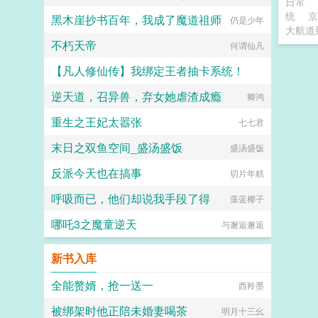
日常
统
京
黑木崖抄书百年，我成了魔道祖师
仍是少年
大航道
不朽天帝
何谓仙凡
【凡人修仙传】我绑定王者抽卡系统！
逆天道，召异兽，弃女她虐渣成瘾
苹果好吃111111
卿鸿
重生之王妃太嚣张
七七君
末日之双鱼空间_盛汤盛饭
盛汤盛饭
反派今天也在搞事
切片年糕
呼吸而已，他们却说我手段了得
藻蓝椰子
哪吒3之魔童逆天
与邂逅邂逅
新书入库
全能赘婿，抢一送一
西羚墨
被绑架时他正陪未婚妻喝茶
明月十三幺