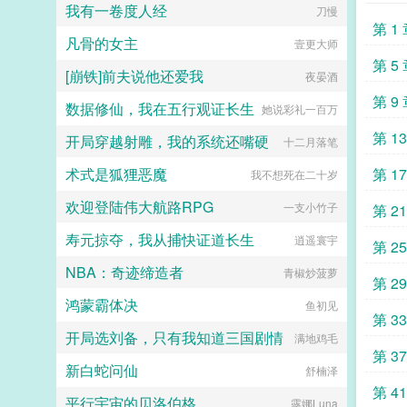
回道，没错啊，我一直在身体力行的
我有一卷度人经
刀慢
其实是一根巨大无边的柱子，上面雕
维持这段婚姻，简称行婚！...
第 1
刻着深奥无比的‘空间禁忌’与‘时间禁
凡骨的女主
壹更大师
忌’，交汇形成了‘时空禁忌’，这是‘天
渊柱’支撑的关键所在。然而，覆灭
第 5
[崩铁]前夫说他还爱我
夜晏酒
是世界的终点，轮回是世界的本质，
有始有终，终而又始，为轮回，世界
第 9
数据修仙，我在五行观证长生
她说彩礼一百万
的轮回之外，为极！...
第 1
开局穿越射雕，我的系统还嘴硬
十二月落笔
术式是狐狸恶魔
第 1
我不想死在二十岁
欢迎登陆伟大航路RPG
一支小竹子
第 2
寿元掠夺，我从捕快证道长生
逍遥寰宇
第 2
NBA：奇迹缔造者
青椒炒菠萝
第 2
鸿蒙霸体决
鱼初见
第 3
开局选刘备，只有我知道三国剧情
满地鸡毛
第 3
新白蛇问仙
舒楠泽
第 4
平行宇宙的贝洛伯格
露娜Luna