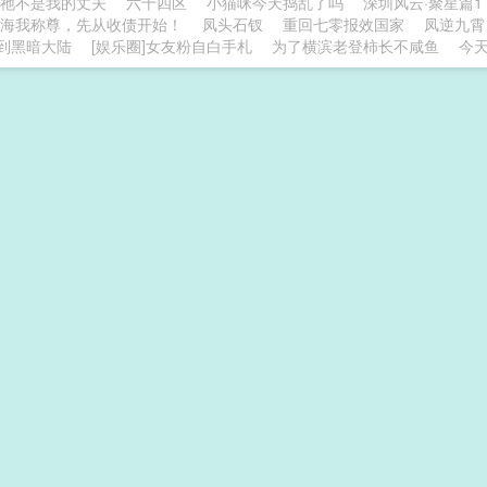
祂不是我的丈夫
六十四区
小猫咪今天捣乱了吗
深圳风云·聚星篇
海我称尊，先从收债开始！
凤头石钗
重回七零报效国家
凤逆九霄
到黑暗大陆
[娱乐圈]女友粉自白手札
为了横滨老登柿长不咸鱼
今