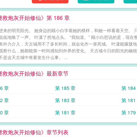
顶替救人功劳，最后还要证明男女主是真爱，
推出去顶替女主嫁入魔门从而受尽折辱而死的
救炮灰开始修仙》第 186 章
其去死的原白月光乐轻烟……叶潇傻眼了。这
天喝酒的老道士不醉了。他天天忙着教徒弟，
进来的明亮阳光。 她身边的顾小白学着她的模样，和她一样看着天空。 只
续有人找上门，叶潇才知道，这是一个多小说
低低地唤了一声。 叶潇了然地点头。 “我知道。” 顾小白想说的是，现
血包。面对那些总想以强硬手段将她好不容易捡
有外力介入，天古城用不了多长时间，就会化作一座死城。 叶潇能朦胧地
门人？痴心妄想！” 从拯救炮灰开始修仙
观察什么，她都能第一时间感知到外界的变化。 天古城今日的阳光的确
不是这天古城中将要发生什么事。 ...
拯救炮灰开始修仙》最新章节
86 章
第 185 章
第 184
82 章
第 183 章
第 181
80 章
第 181 章
第 179
拯救炮灰开始修仙》章节列表