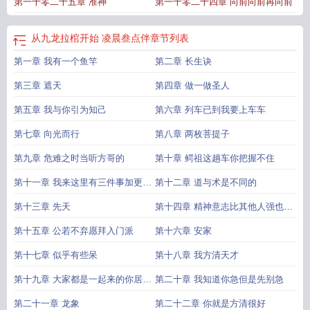
第一千零二十五章 准神
第一千零二十四章 向前向前再向前
龙拉棺开始
诸天从九龙拉棺开始无敌免费阅读
诸天万界从开局签到九龙拉棺开
始
诸天从九龙拉棺开始无敌(1-445)
从九龙拉棺开始 凌晨叁点伴
章节列表
第一章 我有一个鱼竿
第二章 长生诀
第三章 遮天
第四章 做一做圣人
第五章 我与你引为知己
第六章 列车已到我要上车车
第七章 向光而行
第八章 两枚菩提子
第九章 危难之时当听方哥的
第十章 鳄祖这趟车你把握不住
第十一章 我来这里有三件事加更感
第十二章 道与术是不同的
谢上仙齐天打赏的盟主
第十三章 先天
第十四章 精神意志比其他人强也老
遭罪
第十五章 公若不弃愿拜入门派
第十六章 安家
第十七章 似乎有些呆
第十八章 我方清天才
第十九章 大家都是一起来的你居然
第二十章 我知道你急但是先别急
开小灶
第二十一章 龙象
第二十二章 你就是方清很好