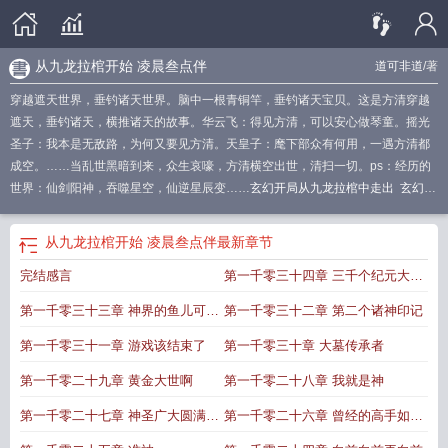
从九龙拉棺开始 凌晨叁点伴
道可非道
/著
穿越遮天世界，垂钓诸天世界。脑中一根青铜竿，垂钓诸天宝贝。这是方清穿越
遮天，垂钓诸天，横推诸天的故事。华云飞：得见方清，可以安心做琴童。摇光
圣子：我本是无敌路，为何又要见方清。天皇子：麾下部众有何用，一遇方清都
成空。……当乱世黑暗到来，众生哀嚎，方清横空出世，清扫一切。ps：经历的
世界：仙剑阳神，吞噬星空，仙逆星辰变……
玄幻开局从九龙拉棺中走出
玄幻从
九龙拉棺开始无敌
从九龙拉棺开始 凌晨叁点伴
诸天从九叔世界开始起点
我从
九龙拉棺中醒来txt
诸天从九叔之推演
玄幻之我从九龙拉棺出来
诸天从九龙拉棺
从九龙拉棺开始 凌晨叁点伴
最新章节
开始无敌首页
诸天从九龙拉棺开始无敌笔趣阁
诸天从九龙拉棺开始无敌作者道
完结感言
第一千零三十四章 三千个纪元大结
可非道
穿越诸天从九叔开始
诸天从九龙拉棺开始无敌道可非道
我从九龙拉棺中
醒来
诸天从九龙拉棺开始无敌!天帝大人
诸天从九龙拉棺开始无敌起点
诸天从
局
第一千零三十三章 神界的鱼儿可是
第一千零三十二章 第二个诸神印记
九龙拉棺开始无敌免费
诸天从九龙拉棺开始无敌(1-310)
玄幻从九龙拉棺开始爱
看书吧
十分厉害的
穿越开局九龙拉棺
玄幻我从九龙拉棺开始签到
诸天万界之九龙拉棺
诸
第一千零三十一章 游戏该结束了
第一千零三十章 大墓传承者
天从九龙拉棺开始无敌 道可非道
从九龙拉棺开始无敌在线阅读全集
从九龙拉棺
第一千零二十九章 黄金大世啊
第一千零二十八章 我就是神
开始签到
玄幻从九龙拉棺开始
大秦从九龙拉棺开始
诸天从九龙拉棺开始无敌天
帝大人
穿越从九龙拉棺开始
诸天从九叔
诸天从九龙拉棺开始无敌
从九龙拉棺
第一千零二十七章 神圣广大圆满主
第一千零二十六章 曾经的高手如今
开始无敌免费
从九龙拉棺开始抢劫洪荒
诸天从九龙拉棺开始无敌TXT
遮天从九
宰一切咒
路边一条