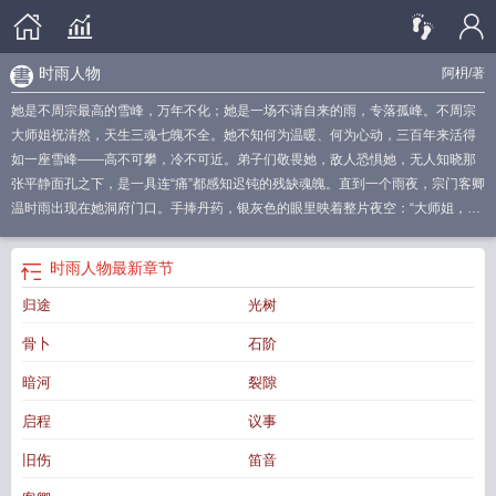
时雨人物
阿枂
/著
她是不周宗最高的雪峰，万年不化；她是一场不请自来的雨，专落孤峰。不周宗
大师姐祝清然，天生三魂七魄不全。她不知何为温暖、何为心动，三百年来活得
如一座雪峰——高不可攀，冷不可近。弟子们敬畏她，敌人恐惧她，无人知晓那
张平静面孔之下，是一具连“痛”都感知迟钝的残缺魂魄。直到一个雨夜，宗门客卿
温时雨出现在她洞府门口。手捧丹药，银灰色的眼里映着整片夜空：“大师姐，你
受伤了。”从那一刻起，祝清然的体温开始失常，心跳开始紊乱。那本藏在暗格里
写了三百年的“感觉日记”，第一次反复出现同一个名字——温时雨。可她不知道，
时雨人物
最新章节
这个看起来温软无害的宗门客卿，来历成谜，境界深不可测。连不周宗掌门都看
归途
光树
不透她，连天道降下的天劫都要在她面前止步。她更不知道，温时雨已经等了她
一万年。在无数个被遗忘的轮回里，她们一次次相遇、相爱，又因一道忘川的诅
骨卜
石阶
咒而彼此错失——一人记得时，另一人必遗忘。这一世，温时雨记得所有。而祝
清然，什么都不知道。当残缺的魂魄开始被填补，当冰冷的心第一次学会跳动，
暗河
裂隙
当万年前的真相终于浮出水面，忘川的诅咒是否还能斩断宿缘？
时雨人物
女主角
启程
议事
时雨
时雨时晴的下一句
时雨是什么
时雨时晴的下一句是什么
时雨
时雨清
歌
时雨时晴啥意思
时雨モニカノ
时雨亦清
时雨免费阅读
时雨凉的
时清雨
旧伤
笛音
gl
时雨as
时雨亦清免费
免费时雨
时雨时晴
时雨和亦清