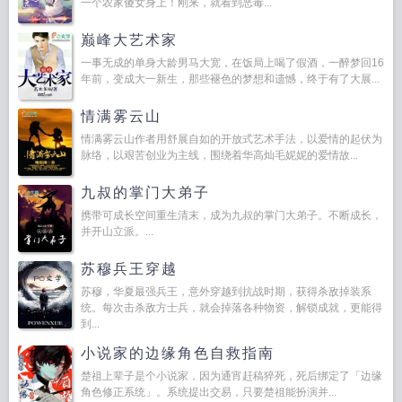
一个农家傻女身上！刚来，就看到恶毒...
巅峰大艺术家
一事无成的单身大龄男马大宽，在饭局上喝了假酒，一醉梦回16
年前，变成大一新生，那些褪色的梦想和遗憾，终于有了大展...
情满雾云山
情满雾云山作者用舒展自如的开放式艺术手法，以爱情的起伏为
脉络，以艰苦创业为主线，围绕着华高灿毛妮妮的爱情故...
九叔的掌门大弟子
携带可成长空间重生清末，成为九叔的掌门大弟子。不断成长，
并开山立派。...
苏穆兵王穿越
苏穆，华夏最强兵王，意外穿越到抗战时期，获得杀敌掉装系
统。每次击杀敌方士兵，就会掉落各种物资，解锁成就，更能得
到...
小说家的边缘角色自救指南
楚祖上辈子是个小说家，因为通宵赶稿猝死，死后绑定了「边缘
角色修正系统」。系统提出交易，只要楚祖能扮演并...