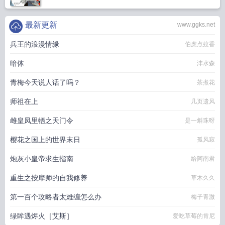
最新更新
www.ggks.net
兵王的浪漫情缘
伯虎点蚊香
暗体
沣水森
青梅今天说人话了吗？
茶煮花
师祖在上
几页遗风
雌皇凤里牺之天门令
是一斛珠呀
樱花之国上的世界末日
孤风寂
炮灰小皇帝求生指南
给阿南君
重生之按摩师的自我修养
草木久久
第一百个攻略者太难缠怎么办
梅子青溦
绿眸遇烬火［艾斯］
爱吃草莓的肯尼