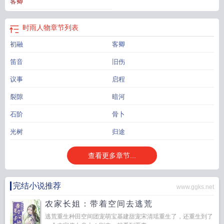
客卿
时雨人物
章节列表
初融
客卿
笛音
旧伤
议事
启程
裂隙
暗河
石阶
骨卜
光树
归途
查看更多章节...
完结小说推荐
www.ggks.net
农家长姐：带着空间去逃荒
逃荒重生种田空间团宠萌宝基建甜宠宋清瑶重生了，还重生到了